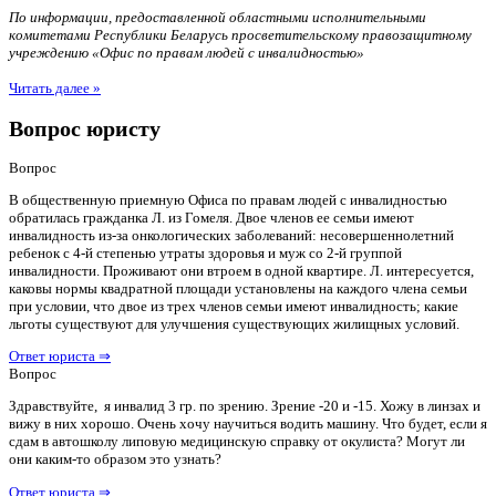
По информации, предоставленной областными исполнительными
комитетами Республики Беларусь просветительскому правозащитному
учреждению «Офис по правам людей с инвалидностью»
Читать далее »
Вопрос юристу
Вопрос
В общественную приемную Офиса по правам людей с инвалидностью
обратилась гражданка Л. из Гомеля. Двое членов ее семьи имеют
инвалидность из-за онкологических заболеваний: несовершеннолетний
ребенок с 4-й степенью утраты здоровья и муж со 2-й группой
инвалидности. Проживают они втроем в одной квартире. Л. интересуется,
каковы нормы квадратной площади установлены на каждого члена семьи
при условии, что двое из трех членов семьи имеют инвалидность; какие
льготы существуют для улучшения существующих жилищных условий.
Ответ юриста ⇒
Вопрос
Здравствуйте, я инвалид 3 гр. по зрению. Зрение -20 и -15. Хожу в линзах и
вижу в них хорошо. Очень хочу научиться водить машину. Что будет, если я
сдам в автошколу липовую медицинскую справку от окулиста? Могут ли
они каким-то образом это узнать?
Ответ юриста ⇒