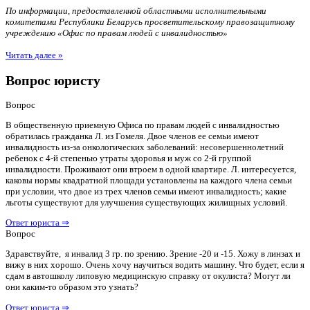
По информации, предоставленной областными исполнительными
комитетами Республики Беларусь просветительскому правозащитному
учреждению «Офис по правам людей с инвалидностью»
Читать далее »
Вопрос юристу
Вопрос
В общественную приемную Офиса по правам людей с инвалидностью
обратилась гражданка Л. из Гомеля. Двое членов ее семьи имеют
инвалидность из-за онкологических заболеваний: несовершеннолетний
ребенок с 4-й степенью утраты здоровья и муж со 2-й группой
инвалидности. Проживают они втроем в одной квартире. Л. интересуется,
каковы нормы квадратной площади установлены на каждого члена семьи
при условии, что двое из трех членов семьи имеют инвалидность; какие
льготы существуют для улучшения существующих жилищных условий.
Ответ юриста ⇒
Вопрос
Здравствуйте, я инвалид 3 гр. по зрению. Зрение -20 и -15. Хожу в линзах и
вижу в них хорошо. Очень хочу научиться водить машину. Что будет, если я
сдам в автошколу липовую медицинскую справку от окулиста? Могут ли
они каким-то образом это узнать?
Ответ юриста ⇒