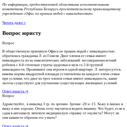
По информации, предоставленной областными исполнительными
комитетами Республики Беларусь просветительскому правозащитному
учреждению «Офис по правам людей с инвалидностью»
Читать далее »
Вопрос юристу
Вопрос
В общественную приемную Офиса по правам людей с инвалидностью
обратилась гражданка Л. из Гомеля. Двое членов ее семьи имеют
инвалидность из-за онкологических заболеваний: несовершеннолетний
ребенок с 4-й степенью утраты здоровья и муж со 2-й группой
инвалидности. Проживают они втроем в одной квартире. Л. интересуется,
каковы нормы квадратной площади установлены на каждого члена семьи
при условии, что двое из трех членов семьи имеют инвалидность; какие
льготы существуют для улучшения существующих жилищных условий.
Ответ юриста ⇒
Вопрос
Здравствуйте, я инвалид 3 гр. по зрению. Зрение -20 и -15. Хожу в линзах и
вижу в них хорошо. Очень хочу научиться водить машину. Что будет, если я
сдам в автошколу липовую медицинскую справку от окулиста? Могут ли
они каким-то образом это узнать?
Ответ юриста ⇒