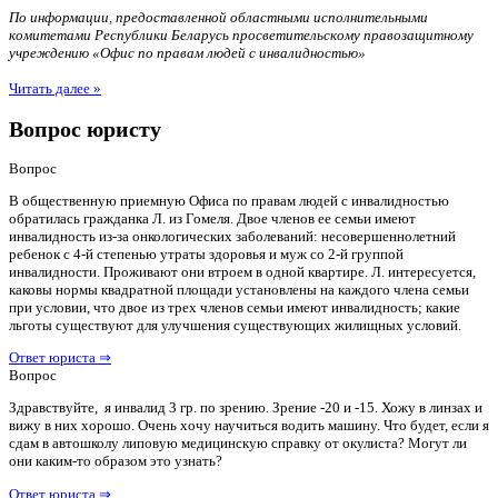
По информации, предоставленной областными исполнительными
комитетами Республики Беларусь просветительскому правозащитному
учреждению «Офис по правам людей с инвалидностью»
Читать далее »
Вопрос юристу
Вопрос
В общественную приемную Офиса по правам людей с инвалидностью
обратилась гражданка Л. из Гомеля. Двое членов ее семьи имеют
инвалидность из-за онкологических заболеваний: несовершеннолетний
ребенок с 4-й степенью утраты здоровья и муж со 2-й группой
инвалидности. Проживают они втроем в одной квартире. Л. интересуется,
каковы нормы квадратной площади установлены на каждого члена семьи
при условии, что двое из трех членов семьи имеют инвалидность; какие
льготы существуют для улучшения существующих жилищных условий.
Ответ юриста ⇒
Вопрос
Здравствуйте, я инвалид 3 гр. по зрению. Зрение -20 и -15. Хожу в линзах и
вижу в них хорошо. Очень хочу научиться водить машину. Что будет, если я
сдам в автошколу липовую медицинскую справку от окулиста? Могут ли
они каким-то образом это узнать?
Ответ юриста ⇒