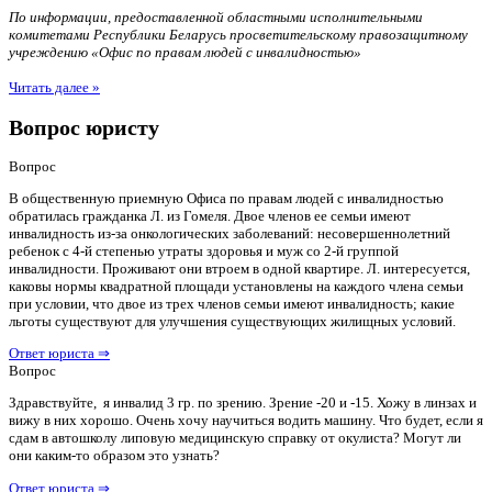
По информации, предоставленной областными исполнительными
комитетами Республики Беларусь просветительскому правозащитному
учреждению «Офис по правам людей с инвалидностью»
Читать далее »
Вопрос юристу
Вопрос
В общественную приемную Офиса по правам людей с инвалидностью
обратилась гражданка Л. из Гомеля. Двое членов ее семьи имеют
инвалидность из-за онкологических заболеваний: несовершеннолетний
ребенок с 4-й степенью утраты здоровья и муж со 2-й группой
инвалидности. Проживают они втроем в одной квартире. Л. интересуется,
каковы нормы квадратной площади установлены на каждого члена семьи
при условии, что двое из трех членов семьи имеют инвалидность; какие
льготы существуют для улучшения существующих жилищных условий.
Ответ юриста ⇒
Вопрос
Здравствуйте, я инвалид 3 гр. по зрению. Зрение -20 и -15. Хожу в линзах и
вижу в них хорошо. Очень хочу научиться водить машину. Что будет, если я
сдам в автошколу липовую медицинскую справку от окулиста? Могут ли
они каким-то образом это узнать?
Ответ юриста ⇒