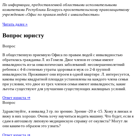
По информации, предоставленной областными исполнительными
комитетами Республики Беларусь просветительскому правозащитному
учреждению «Офис по правам людей с инвалидностью»
Читать далее »
Вопрос юристу
Вопрос
В общественную приемную Офиса по правам людей с инвалидностью
обратилась гражданка Л. из Гомеля. Двое членов ее семьи имеют
инвалидность из-за онкологических заболеваний: несовершеннолетний
ребенок с 4-й степенью утраты здоровья и муж со 2-й группой
инвалидности. Проживают они втроем в одной квартире. Л. интересуется,
каковы нормы квадратной площади установлены на каждого члена семьи
при условии, что двое из трех членов семьи имеют инвалидность; какие
льготы существуют для улучшения существующих жилищных условий.
Ответ юриста ⇒
Вопрос
Здравствуйте, я инвалид 3 гр. по зрению. Зрение -20 и -15. Хожу в линзах и
вижу в них хорошо. Очень хочу научиться водить машину. Что будет, если я
сдам в автошколу липовую медицинскую справку от окулиста? Могут ли
они каким-то образом это узнать?
Ответ юриста ⇒