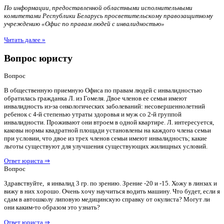
По информации, предоставленной областными исполнительными
комитетами Республики Беларусь просветительскому правозащитному
учреждению «Офис по правам людей с инвалидностью»
Читать далее »
Вопрос юристу
Вопрос
В общественную приемную Офиса по правам людей с инвалидностью
обратилась гражданка Л. из Гомеля. Двое членов ее семьи имеют
инвалидность из-за онкологических заболеваний: несовершеннолетний
ребенок с 4-й степенью утраты здоровья и муж со 2-й группой
инвалидности. Проживают они втроем в одной квартире. Л. интересуется,
каковы нормы квадратной площади установлены на каждого члена семьи
при условии, что двое из трех членов семьи имеют инвалидность; какие
льготы существуют для улучшения существующих жилищных условий.
Ответ юриста ⇒
Вопрос
Здравствуйте, я инвалид 3 гр. по зрению. Зрение -20 и -15. Хожу в линзах и
вижу в них хорошо. Очень хочу научиться водить машину. Что будет, если я
сдам в автошколу липовую медицинскую справку от окулиста? Могут ли
они каким-то образом это узнать?
Ответ юриста ⇒