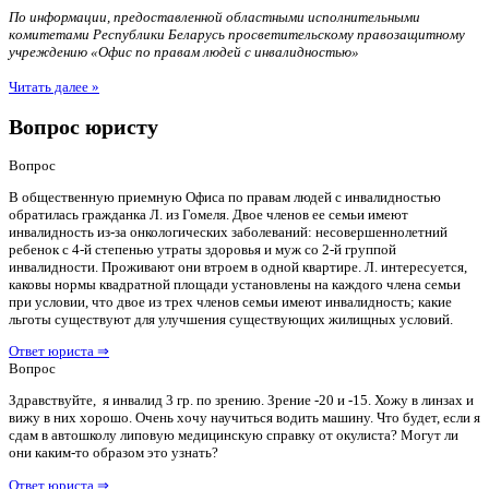
По информации, предоставленной областными исполнительными
комитетами Республики Беларусь просветительскому правозащитному
учреждению «Офис по правам людей с инвалидностью»
Читать далее »
Вопрос юристу
Вопрос
В общественную приемную Офиса по правам людей с инвалидностью
обратилась гражданка Л. из Гомеля. Двое членов ее семьи имеют
инвалидность из-за онкологических заболеваний: несовершеннолетний
ребенок с 4-й степенью утраты здоровья и муж со 2-й группой
инвалидности. Проживают они втроем в одной квартире. Л. интересуется,
каковы нормы квадратной площади установлены на каждого члена семьи
при условии, что двое из трех членов семьи имеют инвалидность; какие
льготы существуют для улучшения существующих жилищных условий.
Ответ юриста ⇒
Вопрос
Здравствуйте, я инвалид 3 гр. по зрению. Зрение -20 и -15. Хожу в линзах и
вижу в них хорошо. Очень хочу научиться водить машину. Что будет, если я
сдам в автошколу липовую медицинскую справку от окулиста? Могут ли
они каким-то образом это узнать?
Ответ юриста ⇒