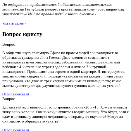
По информации, предоставленной областными исполнительными
комитетами Республики Беларусь просветительскому правозащитному
учреждению «Офис по правам людей с инвалидностью»
Читать далее »
Вопрос юристу
Вопрос
В общественную приемную Офиса по правам людей с инвалидностью
обратилась гражданка Л. из Гомеля. Двое членов ее семьи имеют
инвалидность из-за онкологических заболеваний: несовершеннолетний
ребенок с 4-й степенью утраты здоровья и муж со 2-й группой
инвалидности. Проживают они втроем в одной квартире. Л. интересуется,
каковы нормы квадратной площади установлены на каждого члена семьи
при условии, что двое из трех членов семьи имеют инвалидность; какие
льготы существуют для улучшения существующих жилищных условий.
Ответ юриста ⇒
Вопрос
Здравствуйте, я инвалид 3 гр. по зрению. Зрение -20 и -15. Хожу в линзах и
вижу в них хорошо. Очень хочу научиться водить машину. Что будет, если я
сдам в автошколу липовую медицинскую справку от окулиста? Могут ли
они каким-то образом это узнать?
Ответ юриста ⇒