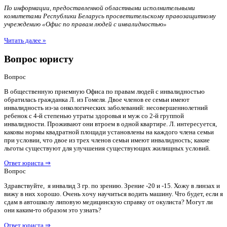
По информации, предоставленной областными исполнительными
комитетами Республики Беларусь просветительскому правозащитному
учреждению «Офис по правам людей с инвалидностью»
Читать далее »
Вопрос юристу
Вопрос
В общественную приемную Офиса по правам людей с инвалидностью
обратилась гражданка Л. из Гомеля. Двое членов ее семьи имеют
инвалидность из-за онкологических заболеваний: несовершеннолетний
ребенок с 4-й степенью утраты здоровья и муж со 2-й группой
инвалидности. Проживают они втроем в одной квартире. Л. интересуется,
каковы нормы квадратной площади установлены на каждого члена семьи
при условии, что двое из трех членов семьи имеют инвалидность; какие
льготы существуют для улучшения существующих жилищных условий.
Ответ юриста ⇒
Вопрос
Здравствуйте, я инвалид 3 гр. по зрению. Зрение -20 и -15. Хожу в линзах и
вижу в них хорошо. Очень хочу научиться водить машину. Что будет, если я
сдам в автошколу липовую медицинскую справку от окулиста? Могут ли
они каким-то образом это узнать?
Ответ юриста ⇒