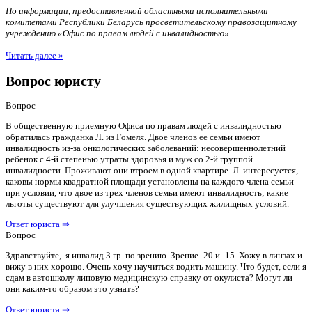
По информации, предоставленной областными исполнительными
комитетами Республики Беларусь просветительскому правозащитному
учреждению «Офис по правам людей с инвалидностью»
Читать далее »
Вопрос юристу
Вопрос
В общественную приемную Офиса по правам людей с инвалидностью
обратилась гражданка Л. из Гомеля. Двое членов ее семьи имеют
инвалидность из-за онкологических заболеваний: несовершеннолетний
ребенок с 4-й степенью утраты здоровья и муж со 2-й группой
инвалидности. Проживают они втроем в одной квартире. Л. интересуется,
каковы нормы квадратной площади установлены на каждого члена семьи
при условии, что двое из трех членов семьи имеют инвалидность; какие
льготы существуют для улучшения существующих жилищных условий.
Ответ юриста ⇒
Вопрос
Здравствуйте, я инвалид 3 гр. по зрению. Зрение -20 и -15. Хожу в линзах и
вижу в них хорошо. Очень хочу научиться водить машину. Что будет, если я
сдам в автошколу липовую медицинскую справку от окулиста? Могут ли
они каким-то образом это узнать?
Ответ юриста ⇒