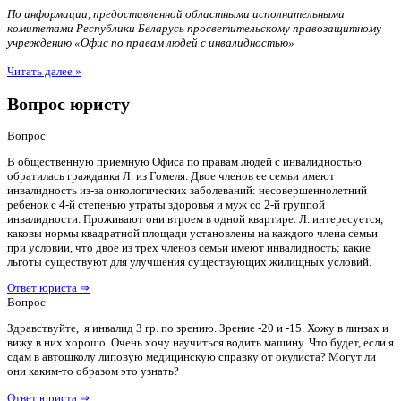
По информации, предоставленной областными исполнительными
комитетами Республики Беларусь просветительскому правозащитному
учреждению «Офис по правам людей с инвалидностью»
Читать далее »
Вопрос юристу
Вопрос
В общественную приемную Офиса по правам людей с инвалидностью
обратилась гражданка Л. из Гомеля. Двое членов ее семьи имеют
инвалидность из-за онкологических заболеваний: несовершеннолетний
ребенок с 4-й степенью утраты здоровья и муж со 2-й группой
инвалидности. Проживают они втроем в одной квартире. Л. интересуется,
каковы нормы квадратной площади установлены на каждого члена семьи
при условии, что двое из трех членов семьи имеют инвалидность; какие
льготы существуют для улучшения существующих жилищных условий.
Ответ юриста ⇒
Вопрос
Здравствуйте, я инвалид 3 гр. по зрению. Зрение -20 и -15. Хожу в линзах и
вижу в них хорошо. Очень хочу научиться водить машину. Что будет, если я
сдам в автошколу липовую медицинскую справку от окулиста? Могут ли
они каким-то образом это узнать?
Ответ юриста ⇒