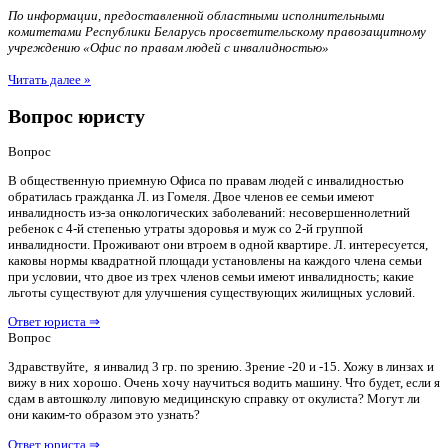
По информации, предоставленной областными исполнительными
комитетами Республики Беларусь просветительскому правозащитному
учреждению «Офис по правам людей с инвалидностью»
Читать далее »
Вопрос юристу
Вопрос
В общественную приемную Офиса по правам людей с инвалидностью
обратилась гражданка Л. из Гомеля. Двое членов ее семьи имеют
инвалидность из-за онкологических заболеваний: несовершеннолетний
ребенок с 4-й степенью утраты здоровья и муж со 2-й группой
инвалидности. Проживают они втроем в одной квартире. Л. интересуется,
каковы нормы квадратной площади установлены на каждого члена семьи
при условии, что двое из трех членов семьи имеют инвалидность; какие
льготы существуют для улучшения существующих жилищных условий.
Ответ юриста ⇒
Вопрос
Здравствуйте, я инвалид 3 гр. по зрению. Зрение -20 и -15. Хожу в линзах и
вижу в них хорошо. Очень хочу научиться водить машину. Что будет, если я
сдам в автошколу липовую медицинскую справку от окулиста? Могут ли
они каким-то образом это узнать?
Ответ юриста ⇒