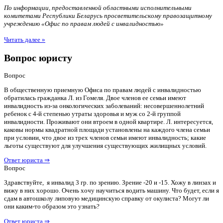
По информации, предоставленной областными исполнительными
комитетами Республики Беларусь просветительскому правозащитному
учреждению «Офис по правам людей с инвалидностью»
Читать далее »
Вопрос юристу
Вопрос
В общественную приемную Офиса по правам людей с инвалидностью
обратилась гражданка Л. из Гомеля. Двое членов ее семьи имеют
инвалидность из-за онкологических заболеваний: несовершеннолетний
ребенок с 4-й степенью утраты здоровья и муж со 2-й группой
инвалидности. Проживают они втроем в одной квартире. Л. интересуется,
каковы нормы квадратной площади установлены на каждого члена семьи
при условии, что двое из трех членов семьи имеют инвалидность; какие
льготы существуют для улучшения существующих жилищных условий.
Ответ юриста ⇒
Вопрос
Здравствуйте, я инвалид 3 гр. по зрению. Зрение -20 и -15. Хожу в линзах и
вижу в них хорошо. Очень хочу научиться водить машину. Что будет, если я
сдам в автошколу липовую медицинскую справку от окулиста? Могут ли
они каким-то образом это узнать?
Ответ юриста ⇒