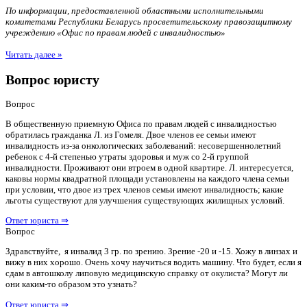
По информации, предоставленной областными исполнительными
комитетами Республики Беларусь просветительскому правозащитному
учреждению «Офис по правам людей с инвалидностью»
Читать далее »
Вопрос юристу
Вопрос
В общественную приемную Офиса по правам людей с инвалидностью
обратилась гражданка Л. из Гомеля. Двое членов ее семьи имеют
инвалидность из-за онкологических заболеваний: несовершеннолетний
ребенок с 4-й степенью утраты здоровья и муж со 2-й группой
инвалидности. Проживают они втроем в одной квартире. Л. интересуется,
каковы нормы квадратной площади установлены на каждого члена семьи
при условии, что двое из трех членов семьи имеют инвалидность; какие
льготы существуют для улучшения существующих жилищных условий.
Ответ юриста ⇒
Вопрос
Здравствуйте, я инвалид 3 гр. по зрению. Зрение -20 и -15. Хожу в линзах и
вижу в них хорошо. Очень хочу научиться водить машину. Что будет, если я
сдам в автошколу липовую медицинскую справку от окулиста? Могут ли
они каким-то образом это узнать?
Ответ юриста ⇒