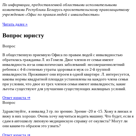
По информации, предоставленной областными исполнительными
комитетами Республики Беларусь просветительскому правозащитному
учреждению «Офис по правам людей с инвалидностью»
Читать далее »
Вопрос юристу
Вопрос
В общественную приемную Офиса по правам людей с инвалидностью
обратилась гражданка Л. из Гомеля. Двое членов ее семьи имеют
инвалидность из-за онкологических заболеваний: несовершеннолетний
ребенок с 4-й степенью утраты здоровья и муж со 2-й группой
инвалидности. Проживают они втроем в одной квартире. Л. интересуется,
каковы нормы квадратной площади установлены на каждого члена семьи
при условии, что двое из трех членов семьи имеют инвалидность; какие
льготы существуют для улучшения существующих жилищных условий.
Ответ юриста ⇒
Вопрос
Здравствуйте, я инвалид 3 гр. по зрению. Зрение -20 и -15. Хожу в линзах и
вижу в них хорошо. Очень хочу научиться водить машину. Что будет, если я
сдам в автошколу липовую медицинскую справку от окулиста? Могут ли
они каким-то образом это узнать?
Ответ юриста ⇒