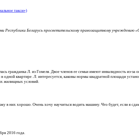
иальное такси»)
и Республики Беларусь просветительскому правозащитному учреждению «О
ь гражданка Л. из Гомеля. Двое членов ее семьи имеют инвалидность из-за о
в одной квартире. Л. интересуется, каковы нормы квадратной площади установ
их жилищных условий.
и вижу в них хорошо. Очень хочу научиться водить машину. Что будет, если я 
бря 2016 года.