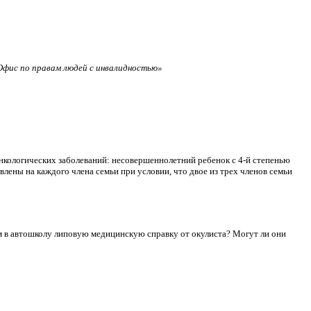
фис по правам людей с инвалидностью»
нкологических заболеваний: несовершеннолетний ребенок с 4-й степенью
лены на каждого члена семьи при условии, что двое из трех членов семьи
сдам в автошколу липовую медицинскую справку от окулиста? Могут ли они