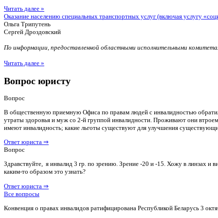
Читать далее »
Оказание населению специальных транспортных услуг (включая услугу «соц
Ольга Трипутень
Сергей Дроздовский
По информации, предоставленной областными исполнительными комитетам
Читать далее »
Вопрос юристу
Вопрос
В общественную приемную Офиса по правам людей с инвалидностью обратилас
утраты здоровья и муж со 2-й группой инвалидности. Проживают они втроем 
имеют инвалидность; какие льготы существуют для улучшения существующ
Ответ юриста ⇒
Вопрос
Здравствуйте, я инвалид 3 гр. по зрению. Зрение -20 и -15. Хожу в линзах 
каким-то образом это узнать?
Ответ юриста ⇒
Все вопросы
Конвенция о правах инвалидов ратифицирована Республикой Беларусь 3 октя