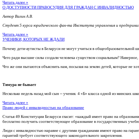
Читать далее »
О ДОСТУПНОСТИ ПРАВОСУДИЯ ДЛЯ ГРАЖДАН С ИНВАЛИДНОСТЬЮ
Автор Вагин А.В.
Студент 5 курса юридического фак-та Института управления и предприн
Читать далее »
УЧЕНИКИ, КОТОРЫХ НЕ ЖДАЛИ
Почему дети-аутисты в Беларуси не могут учиться в общеобразовательной ш
Чего ради высшие силы создали человека существом социальным? Наверное
Что же они пытаются объяснить нам, посылая на землю детей, которые не хотя
Тимура не бывает
Несколько недель назад мой сын -- ученик 4 «Б» класса одной из минских шко
Читать далее »
Право людей с инвалидностью на образование
Статья 49 Конституции Беларуси гласит: «каждый имеет право на образован
бесплатно получить соответствующее образование в государственных учебн
Люди с инвалидностью наравне с другими гражданами имеют право на гаран
гарантий требует соответствующего законодательного закрепления.