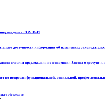
риод эпидемии COVID-19
тельно доступности информации об изменениях законодательс
авили властям предложения по концепции Закона о доступе к 
ист по вопросам функциональной, социальной, профессиональ
сшего образования
ью