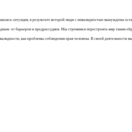
валась ситуация, в результате которой люди с инвалидностью вынуждены ост
бодным от барьеров и предрассудков. Мы стремимся перестроить мир таким об
алидности, как проблемы соблюдения прав человека. В своей деятельности мы