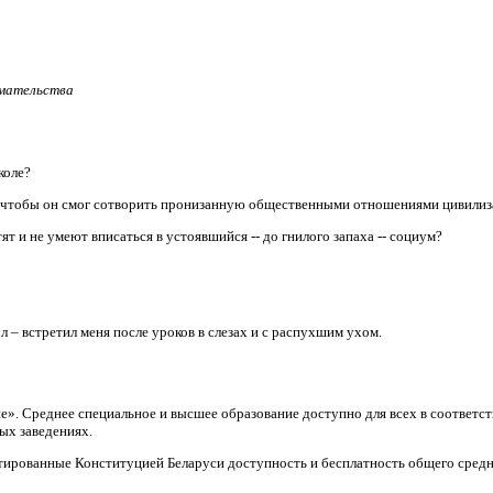
имательства
коле?
, чтобы он смог сотворить пронизанную общественными отношениями цивили
т и не умеют вписаться в устоявшийся -- до гнилого запаха -- социум?
л – встретил меня после уроков в слезах и с распухшим ухом.
ие». Среднее специальное и высшее образование доступно для всех в соответ
ых заведениях.
тированные Конституцией Беларуси доступность и бесплатность общего средн