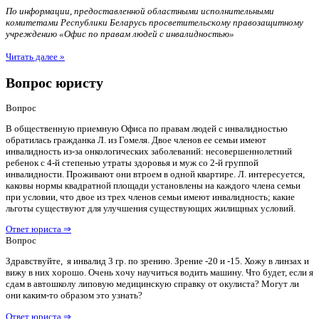
По информации, предоставленной областными исполнительными
комитетами Республики Беларусь просветительскому правозащитному
учреждению «Офис по правам людей с инвалидностью»
Читать далее »
Вопрос юристу
Вопрос
В общественную приемную Офиса по правам людей с инвалидностью
обратилась гражданка Л. из Гомеля. Двое членов ее семьи имеют
инвалидность из-за онкологических заболеваний: несовершеннолетний
ребенок с 4-й степенью утраты здоровья и муж со 2-й группой
инвалидности. Проживают они втроем в одной квартире. Л. интересуется,
каковы нормы квадратной площади установлены на каждого члена семьи
при условии, что двое из трех членов семьи имеют инвалидность; какие
льготы существуют для улучшения существующих жилищных условий.
Ответ юриста ⇒
Вопрос
Здравствуйте, я инвалид 3 гр. по зрению. Зрение -20 и -15. Хожу в линзах и
вижу в них хорошо. Очень хочу научиться водить машину. Что будет, если я
сдам в автошколу липовую медицинскую справку от окулиста? Могут ли
они каким-то образом это узнать?
Ответ юриста ⇒