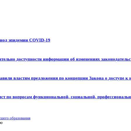
риод эпидемии COVID-19
тельно доступности информации об изменениях законодательс
авили властям предложения по концепции Закона о доступе к 
ист по вопросам функциональной, социальной, профессиональ
сшего образования
ью