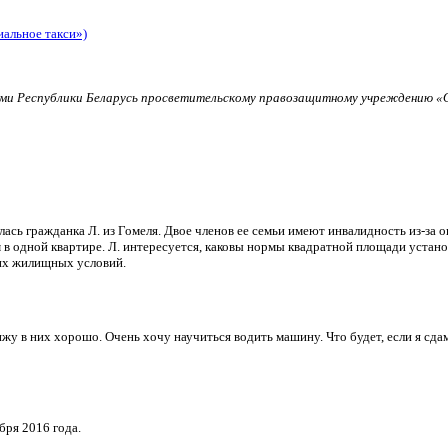
иальное такси»)
и Республики Беларусь просветительскому правозащитному учреждению «О
ь гражданка Л. из Гомеля. Двое членов ее семьи имеют инвалидность из-за о
в одной квартире. Л. интересуется, каковы нормы квадратной площади установ
их жилищных условий.
и вижу в них хорошо. Очень хочу научиться водить машину. Что будет, если я 
бря 2016 года.