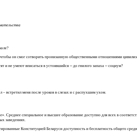
имательства
коле?
, чтобы он смог сотворить пронизанную общественными отношениями цивили
т и не умеют вписаться в устоявшийся -- до гнилого запаха -- социум?
л – встретил меня после уроков в слезах и с распухшим ухом.
ие». Среднее специальное и высшее образование доступно для всех в соответ
ых заведениях.
тированные Конституцией Беларуси доступность и бесплатность общего средн