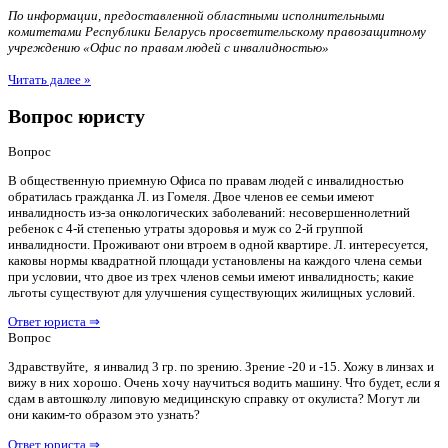
По информации, предоставленной областными исполнительными
комитетами Республики Беларусь просветительскому правозащитному
учреждению «Офис по правам людей с инвалидностью»
Читать далее »
Вопрос юристу
Вопрос
В общественную приемную Офиса по правам людей с инвалидностью
обратилась гражданка Л. из Гомеля. Двое членов ее семьи имеют
инвалидность из-за онкологических заболеваний: несовершеннолетний
ребенок с 4-й степенью утраты здоровья и муж со 2-й группой
инвалидности. Проживают они втроем в одной квартире. Л. интересуется,
каковы нормы квадратной площади установлены на каждого члена семьи
при условии, что двое из трех членов семьи имеют инвалидность; какие
льготы существуют для улучшения существующих жилищных условий.
Ответ юриста ⇒
Вопрос
Здравствуйте, я инвалид 3 гр. по зрению. Зрение -20 и -15. Хожу в линзах и
вижу в них хорошо. Очень хочу научиться водить машину. Что будет, если я
сдам в автошколу липовую медицинскую справку от окулиста? Могут ли
они каким-то образом это узнать?
Ответ юриста ⇒