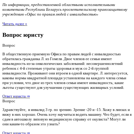
По информации, предоставленной областными исполнительными
комитетами Республики Беларусь просветительскому правозащитному
учреждению «Офис по правам людей с инвалидностью»
Читать далее »
Вопрос юристу
Вопрос
В общественную приемную Офиса по правам людей с инвалидностью
обратилась гражданка Л. из Гомеля. Двое членов ее семьи имеют
инвалидность из-за онкологических заболеваний: несовершеннолетний
ребенок с 4-й степенью утраты здоровья и муж со 2-й группой
инвалидности. Проживают они втроем в одной квартире. Л. интересуется,
каковы нормы квадратной площади установлены на каждого члена семьи
при условии, что двое из трех членов семьи имеют инвалидность; какие
льготы существуют для улучшения существующих жилищных условий.
Ответ юриста ⇒
Вопрос
Здравствуйте, я инвалид 3 гр. по зрению. Зрение -20 и -15. Хожу в линзах и
вижу в них хорошо. Очень хочу научиться водить машину. Что будет, если я
сдам в автошколу липовую медицинскую справку от окулиста? Могут ли
они каким-то образом это узнать?
Ответ юриста ⇒