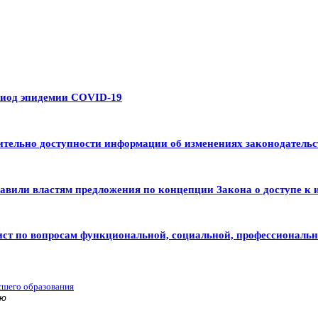
риод эпидемии COVID-19
тельно доступности информации об изменениях законодательс
авили властям предложения по концепции Закона о доступе к 
ист по вопросам функциональной, социальной, профессиональ
сшего образования
ью