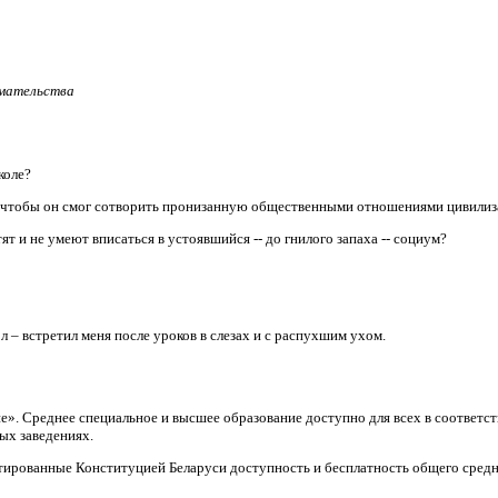
имательства
коле?
, чтобы он смог сотворить пронизанную общественными отношениями цивили
т и не умеют вписаться в устоявшийся -- до гнилого запаха -- социум?
л – встретил меня после уроков в слезах и с распухшим ухом.
ие». Среднее специальное и высшее образование доступно для всех в соответ
ых заведениях.
тированные Конституцией Беларуси доступность и бесплатность общего средн