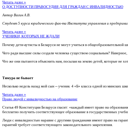
Читать далее »
О ДОСТУПНОСТИ ПРАВОСУДИЯ ДЛЯ ГРАЖДАН С ИНВАЛИДНОСТЬЮ
Автор Вагин А.В.
Студент 5 курса юридического фак-та Института управления и предприн
Читать далее »
УЧЕНИКИ, КОТОРЫХ НЕ ЖДАЛИ
Почему дети-аутисты в Беларуси не могут учиться в общеобразовательной ш
Чего ради высшие силы создали человека существом социальным? Наверное
Что же они пытаются объяснить нам, посылая на землю детей, которые не хотя
Тимура не бывает
Несколько недель назад мой сын -- ученик 4 «Б» класса одной из минских шко
Читать далее »
Право людей с инвалидностью на образование
Статья 49 Конституции Беларуси гласит: «каждый имеет право на образован
бесплатно получить соответствующее образование в государственных учебн
Люди с инвалидностью наравне с другими гражданами имеют право на гаран
гарантий требует соответствующего законодательного закрепления.