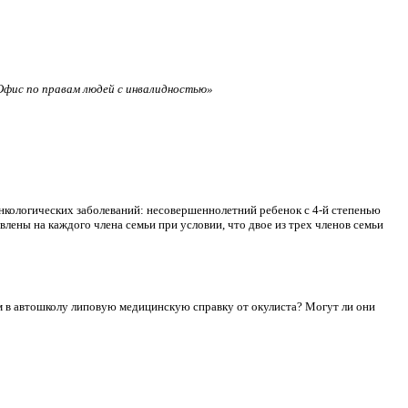
фис по правам людей с инвалидностью»
нкологических заболеваний: несовершеннолетний ребенок с 4-й степенью
лены на каждого члена семьи при условии, что двое из трех членов семьи
сдам в автошколу липовую медицинскую справку от окулиста? Могут ли они