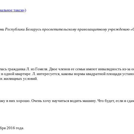
иальное такси»)
и Республики Беларусь просветительскому правозащитному учреждению «О
ь гражданка Л. из Гомеля. Двое членов ее семьи имеют инвалидность из-за о
в одной квартире. Л. интересуется, каковы нормы квадратной площади установ
их жилищных условий.
и вижу в них хорошо. Очень хочу научиться водить машину. Что будет, если я 
бря 2016 года.