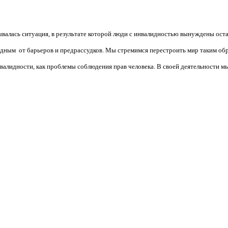
валась ситуация, в результате которой люди с инвалидностью вынуждены ост
бодным от барьеров и предрассудков. Мы стремимся перестроить мир таким об
алидности, как проблемы соблюдения прав человека. В своей деятельности мы