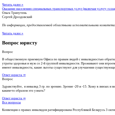
Читать далее »
Оказание населению специальных транспортных услуг (включая услугу «соц
Ольга Трипутень
Сергей Дроздовский
По информации, предоставленной областными исполнительными комитетам
Читать далее »
Вопрос юристу
Вопрос
В общественную приемную Офиса по правам людей с инвалидностью обратилас
утраты здоровья и муж со 2-й группой инвалидности. Проживают они втроем 
имеют инвалидность; какие льготы существуют для улучшения существующ
Ответ юриста ⇒
Вопрос
Здравствуйте, я инвалид 3 гр. по зрению. Зрение -20 и -15. Хожу в линзах 
каким-то образом это узнать?
Ответ юриста ⇒
Все вопросы
Конвенция о правах инвалидов ратифицирована Республикой Беларусь 3 октя