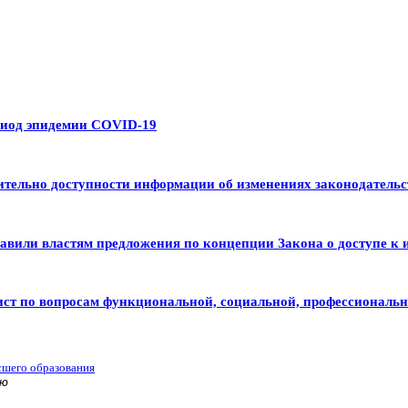
риод эпидемии COVID-19
тельно доступности информации об изменениях законодательс
авили властям предложения по концепции Закона о доступе к 
ист по вопросам функциональной, социальной, профессиональ
сшего образования
ью