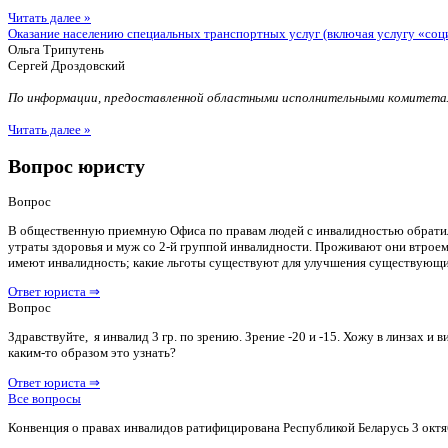
Читать далее »
Оказание населению специальных транспортных услуг (включая услугу «соц
Ольга Трипутень
Сергей Дроздовский
По информации, предоставленной областными исполнительными комитетам
Читать далее »
Вопрос юристу
Вопрос
В общественную приемную Офиса по правам людей с инвалидностью обратилас
утраты здоровья и муж со 2-й группой инвалидности. Проживают они втроем 
имеют инвалидность; какие льготы существуют для улучшения существующ
Ответ юриста ⇒
Вопрос
Здравствуйте, я инвалид 3 гр. по зрению. Зрение -20 и -15. Хожу в линзах 
каким-то образом это узнать?
Ответ юриста ⇒
Все вопросы
Конвенция о правах инвалидов ратифицирована Республикой Беларусь 3 октя