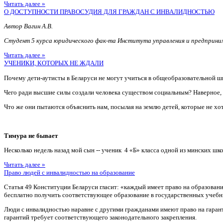
Читать далее »
О ДОСТУПНОСТИ ПРАВОСУДИЯ ДЛЯ ГРАЖДАН С ИНВАЛИДНОСТЬЮ
Автор Вагин А.В.
Студент 5 курса юридического фак-та Института управления и предприн
Читать далее »
УЧЕНИКИ, КОТОРЫХ НЕ ЖДАЛИ
Почему дети-аутисты в Беларуси не могут учиться в общеобразовательной ш
Чего ради высшие силы создали человека существом социальным? Наверное
Что же они пытаются объяснить нам, посылая на землю детей, которые не хотя
Тимура не бывает
Несколько недель назад мой сын -- ученик 4 «Б» класса одной из минских шко
Читать далее »
Право людей с инвалидностью на образование
Статья 49 Конституции Беларуси гласит: «каждый имеет право на образован
бесплатно получить соответствующее образование в государственных учебн
Люди с инвалидностью наравне с другими гражданами имеют право на гаран
гарантий требует соответствующего законодательного закрепления.