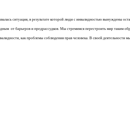
валась ситуация, в результате которой люди с инвалидностью вынуждены ост
бодным от барьеров и предрассудков. Мы стремимся перестроить мир таким об
алидности, как проблемы соблюдения прав человека. В своей деятельности мы