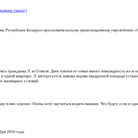
иальное такси»)
и Республики Беларусь просветительскому правозащитному учреждению «О
ь гражданка Л. из Гомеля. Двое членов ее семьи имеют инвалидность из-за о
в одной квартире. Л. интересуется, каковы нормы квадратной площади установ
их жилищных условий.
и вижу в них хорошо. Очень хочу научиться водить машину. Что будет, если я 
бря 2016 года.