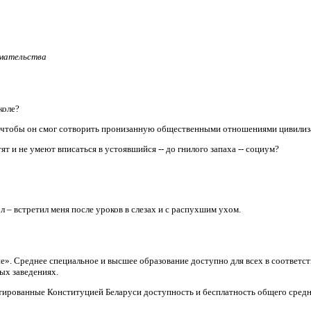
имательства
коле?
, чтобы он смог сотворить пронизанную общественными отношениями цивили
т и не умеют вписаться в устоявшийся -- до гнилого запаха -- социум?
л – встретил меня после уроков в слезах и с распухшим ухом.
ие». Среднее специальное и высшее образование доступно для всех в соответ
ых заведениях.
тированные Конституцией Беларуси доступность и бесплатность общего средн