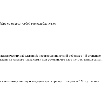
фис по правам людей с инвалидностью»
нкологических заболеваний: несовершеннолетний ребенок с 4-й степенью
лены на каждого члена семьи при условии, что двое из трех членов семьи
сдам в автошколу липовую медицинскую справку от окулиста? Могут ли они