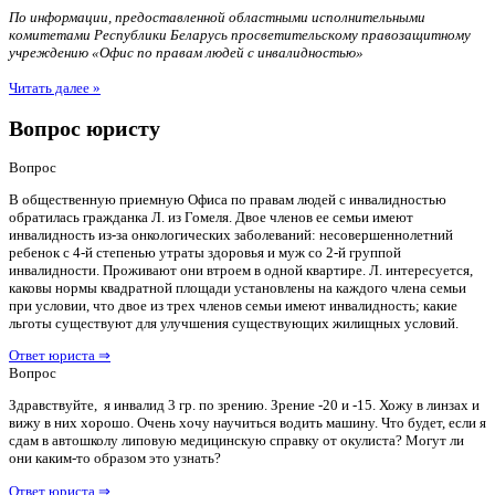
По информации, предоставленной областными исполнительными
комитетами Республики Беларусь просветительскому правозащитному
учреждению «Офис по правам людей с инвалидностью»
Читать далее »
Вопрос юристу
Вопрос
В общественную приемную Офиса по правам людей с инвалидностью
обратилась гражданка Л. из Гомеля. Двое членов ее семьи имеют
инвалидность из-за онкологических заболеваний: несовершеннолетний
ребенок с 4-й степенью утраты здоровья и муж со 2-й группой
инвалидности. Проживают они втроем в одной квартире. Л. интересуется,
каковы нормы квадратной площади установлены на каждого члена семьи
при условии, что двое из трех членов семьи имеют инвалидность; какие
льготы существуют для улучшения существующих жилищных условий.
Ответ юриста ⇒
Вопрос
Здравствуйте, я инвалид 3 гр. по зрению. Зрение -20 и -15. Хожу в линзах и
вижу в них хорошо. Очень хочу научиться водить машину. Что будет, если я
сдам в автошколу липовую медицинскую справку от окулиста? Могут ли
они каким-то образом это узнать?
Ответ юриста ⇒