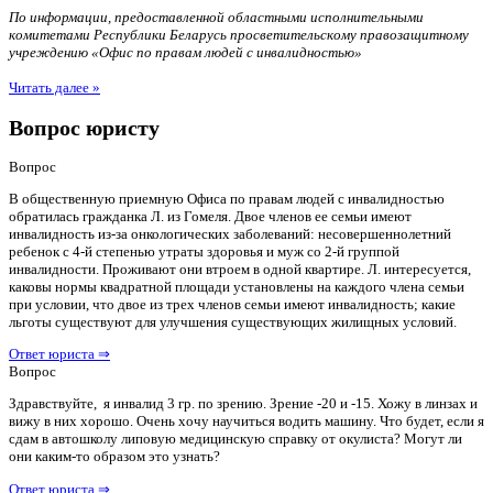
По информации, предоставленной областными исполнительными
комитетами Республики Беларусь просветительскому правозащитному
учреждению «Офис по правам людей с инвалидностью»
Читать далее »
Вопрос юристу
Вопрос
В общественную приемную Офиса по правам людей с инвалидностью
обратилась гражданка Л. из Гомеля. Двое членов ее семьи имеют
инвалидность из-за онкологических заболеваний: несовершеннолетний
ребенок с 4-й степенью утраты здоровья и муж со 2-й группой
инвалидности. Проживают они втроем в одной квартире. Л. интересуется,
каковы нормы квадратной площади установлены на каждого члена семьи
при условии, что двое из трех членов семьи имеют инвалидность; какие
льготы существуют для улучшения существующих жилищных условий.
Ответ юриста ⇒
Вопрос
Здравствуйте, я инвалид 3 гр. по зрению. Зрение -20 и -15. Хожу в линзах и
вижу в них хорошо. Очень хочу научиться водить машину. Что будет, если я
сдам в автошколу липовую медицинскую справку от окулиста? Могут ли
они каким-то образом это узнать?
Ответ юриста ⇒