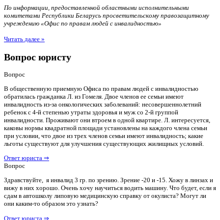
По информации, предоставленной областными исполнительными
комитетами Республики Беларусь просветительскому правозащитному
учреждению «Офис по правам людей с инвалидностью»
Читать далее »
Вопрос юристу
Вопрос
В общественную приемную Офиса по правам людей с инвалидностью
обратилась гражданка Л. из Гомеля. Двое членов ее семьи имеют
инвалидность из-за онкологических заболеваний: несовершеннолетний
ребенок с 4-й степенью утраты здоровья и муж со 2-й группой
инвалидности. Проживают они втроем в одной квартире. Л. интересуется,
каковы нормы квадратной площади установлены на каждого члена семьи
при условии, что двое из трех членов семьи имеют инвалидность; какие
льготы существуют для улучшения существующих жилищных условий.
Ответ юриста ⇒
Вопрос
Здравствуйте, я инвалид 3 гр. по зрению. Зрение -20 и -15. Хожу в линзах и
вижу в них хорошо. Очень хочу научиться водить машину. Что будет, если я
сдам в автошколу липовую медицинскую справку от окулиста? Могут ли
они каким-то образом это узнать?
Ответ юриста ⇒