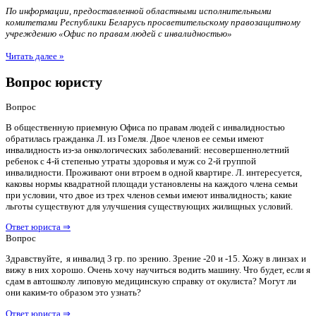
По информации, предоставленной областными исполнительными
комитетами Республики Беларусь просветительскому правозащитному
учреждению «Офис по правам людей с инвалидностью»
Читать далее »
Вопрос юристу
Вопрос
В общественную приемную Офиса по правам людей с инвалидностью
обратилась гражданка Л. из Гомеля. Двое членов ее семьи имеют
инвалидность из-за онкологических заболеваний: несовершеннолетний
ребенок с 4-й степенью утраты здоровья и муж со 2-й группой
инвалидности. Проживают они втроем в одной квартире. Л. интересуется,
каковы нормы квадратной площади установлены на каждого члена семьи
при условии, что двое из трех членов семьи имеют инвалидность; какие
льготы существуют для улучшения существующих жилищных условий.
Ответ юриста ⇒
Вопрос
Здравствуйте, я инвалид 3 гр. по зрению. Зрение -20 и -15. Хожу в линзах и
вижу в них хорошо. Очень хочу научиться водить машину. Что будет, если я
сдам в автошколу липовую медицинскую справку от окулиста? Могут ли
они каким-то образом это узнать?
Ответ юриста ⇒