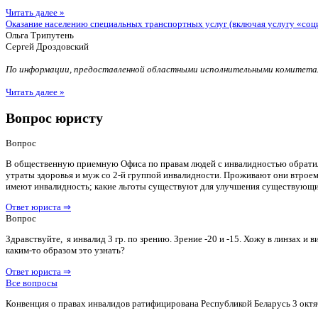
Читать далее »
Оказание населению специальных транспортных услуг (включая услугу «соц
Ольга Трипутень
Сергей Дроздовский
По информации, предоставленной областными исполнительными комитетам
Читать далее »
Вопрос юристу
Вопрос
В общественную приемную Офиса по правам людей с инвалидностью обратилас
утраты здоровья и муж со 2-й группой инвалидности. Проживают они втроем 
имеют инвалидность; какие льготы существуют для улучшения существующ
Ответ юриста ⇒
Вопрос
Здравствуйте, я инвалид 3 гр. по зрению. Зрение -20 и -15. Хожу в линзах 
каким-то образом это узнать?
Ответ юриста ⇒
Все вопросы
Конвенция о правах инвалидов ратифицирована Республикой Беларусь 3 октя