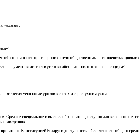
имательства
коле?
, чтобы он смог сотворить пронизанную общественными отношениями цивили
т и не умеют вписаться в устоявшийся -- до гнилого запаха -- социум?
л – встретил меня после уроков в слезах и с распухшим ухом.
ие». Среднее специальное и высшее образование доступно для всех в соответ
ых заведениях.
тированные Конституцией Беларуси доступность и бесплатность общего средн