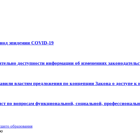
риод эпидемии COVID-19
тельно доступности информации об изменениях законодательс
авили властям предложения по концепции Закона о доступе к 
ист по вопросам функциональной, социальной, профессиональ
сшего образования
ью