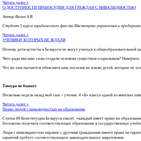
Читать далее »
О ДОСТУПНОСТИ ПРАВОСУДИЯ ДЛЯ ГРАЖДАН С ИНВАЛИДНОСТЬЮ
Автор Вагин А.В.
Студент 5 курса юридического фак-та Института управления и предприн
Читать далее »
УЧЕНИКИ, КОТОРЫХ НЕ ЖДАЛИ
Почему дети-аутисты в Беларуси не могут учиться в общеобразовательной ш
Чего ради высшие силы создали человека существом социальным? Наверное
Что же они пытаются объяснить нам, посылая на землю детей, которые не хотя
Тимура не бывает
Несколько недель назад мой сын -- ученик 4 «Б» класса одной из минских шко
Читать далее »
Право людей с инвалидностью на образование
Статья 49 Конституции Беларуси гласит: «каждый имеет право на образован
бесплатно получить соответствующее образование в государственных учебн
Люди с инвалидностью наравне с другими гражданами имеют право на гаран
гарантий требует соответствующего законодательного закрепления.