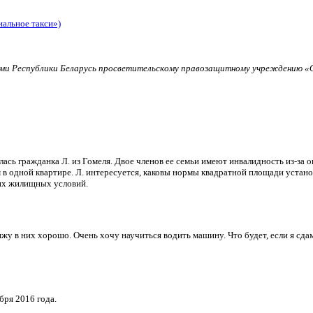
иальное такси»)
и Республики Беларусь просветительскому правозащитному учреждению «О
ь гражданка Л. из Гомеля. Двое членов ее семьи имеют инвалидность из-за о
в одной квартире. Л. интересуется, каковы нормы квадратной площади установ
их жилищных условий.
и вижу в них хорошо. Очень хочу научиться водить машину. Что будет, если я 
бря 2016 года.