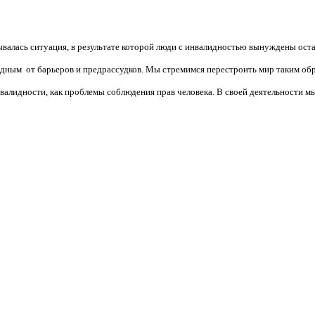
валась ситуация, в результате которой люди с инвалидностью вынуждены ост
бодным от барьеров и предрассудков. Мы стремимся перестроить мир таким об
алидности, как проблемы соблюдения прав человека. В своей деятельности мы