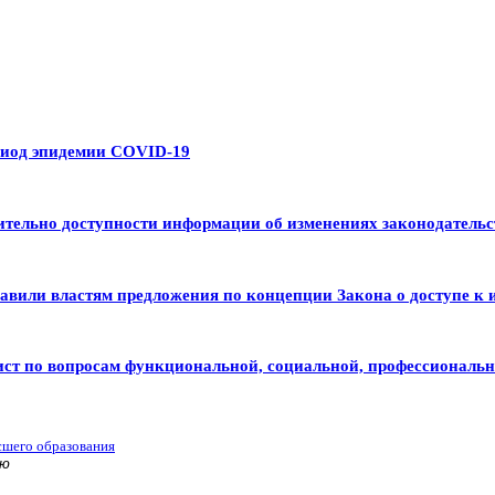
риод эпидемии COVID-19
тельно доступности информации об изменениях законодательс
авили властям предложения по концепции Закона о доступе к 
ист по вопросам функциональной, социальной, профессиональ
сшего образования
ью