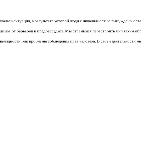
валась ситуация, в результате которой люди с инвалидностью вынуждены ост
бодным от барьеров и предрассудков. Мы стремимся перестроить мир таким об
алидности, как проблемы соблюдения прав человека. В своей деятельности мы