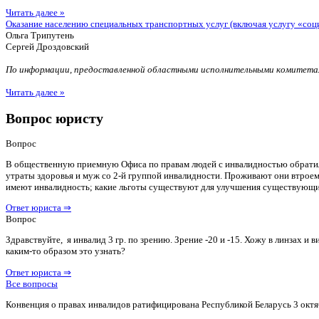
Читать далее »
Оказание населению специальных транспортных услуг (включая услугу «соц
Ольга Трипутень
Сергей Дроздовский
По информации, предоставленной областными исполнительными комитетам
Читать далее »
Вопрос юристу
Вопрос
В общественную приемную Офиса по правам людей с инвалидностью обратилас
утраты здоровья и муж со 2-й группой инвалидности. Проживают они втроем 
имеют инвалидность; какие льготы существуют для улучшения существующ
Ответ юриста ⇒
Вопрос
Здравствуйте, я инвалид 3 гр. по зрению. Зрение -20 и -15. Хожу в линзах 
каким-то образом это узнать?
Ответ юриста ⇒
Все вопросы
Конвенция о правах инвалидов ратифицирована Республикой Беларусь 3 октя