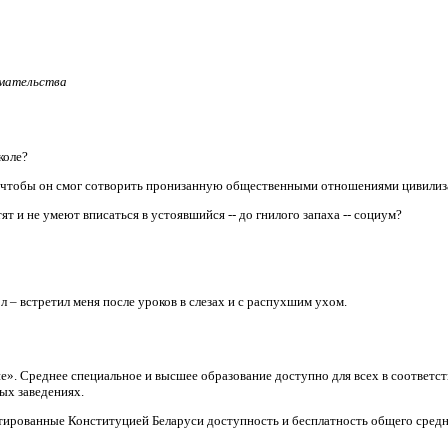
имательства
коле?
, чтобы он смог сотворить пронизанную общественными отношениями цивили
т и не умеют вписаться в устоявшийся -- до гнилого запаха -- социум?
л – встретил меня после уроков в слезах и с распухшим ухом.
ие». Среднее специальное и высшее образование доступно для всех в соответ
ых заведениях.
тированные Конституцией Беларуси доступность и бесплатность общего средн