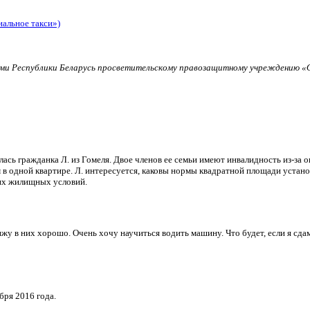
иальное такси»)
и Республики Беларусь просветительскому правозащитному учреждению «О
ь гражданка Л. из Гомеля. Двое членов ее семьи имеют инвалидность из-за о
в одной квартире. Л. интересуется, каковы нормы квадратной площади установ
их жилищных условий.
и вижу в них хорошо. Очень хочу научиться водить машину. Что будет, если я 
бря 2016 года.