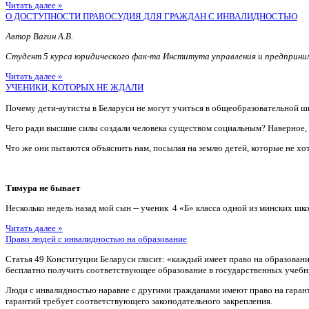
Читать далее »
О ДОСТУПНОСТИ ПРАВОСУДИЯ ДЛЯ ГРАЖДАН С ИНВАЛИДНОСТЬЮ
Автор Вагин А.В.
Студент 5 курса юридического фак-та Института управления и предприн
Читать далее »
УЧЕНИКИ, КОТОРЫХ НЕ ЖДАЛИ
Почему дети-аутисты в Беларуси не могут учиться в общеобразовательной ш
Чего ради высшие силы создали человека существом социальным? Наверное
Что же они пытаются объяснить нам, посылая на землю детей, которые не хотя
Тимура не бывает
Несколько недель назад мой сын -- ученик 4 «Б» класса одной из минских шко
Читать далее »
Право людей с инвалидностью на образование
Статья 49 Конституции Беларуси гласит: «каждый имеет право на образован
бесплатно получить соответствующее образование в государственных учебн
Люди с инвалидностью наравне с другими гражданами имеют право на гаран
гарантий требует соответствующего законодательного закрепления.