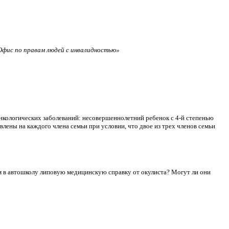
фис по правам людей с инвалидностью»
нкологических заболеваний: несовершеннолетний ребенок с 4-й степенью
лены на каждого члена семьи при условии, что двое из трех членов семьи
сдам в автошколу липовую медицинскую справку от окулиста? Могут ли они