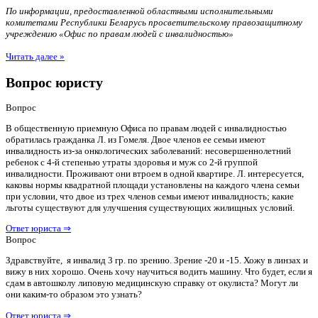
По информации, предоставленной областными исполнительными
комитетами Республики Беларусь просветительскому правозащитному
учреждению «Офис по правам людей с инвалидностью»
Читать далее »
Вопрос юристу
Вопрос
В общественную приемную Офиса по правам людей с инвалидностью
обратилась гражданка Л. из Гомеля. Двое членов ее семьи имеют
инвалидность из-за онкологических заболеваний: несовершеннолетний
ребенок с 4-й степенью утраты здоровья и муж со 2-й группой
инвалидности. Проживают они втроем в одной квартире. Л. интересуется,
каковы нормы квадратной площади установлены на каждого члена семьи
при условии, что двое из трех членов семьи имеют инвалидность; какие
льготы существуют для улучшения существующих жилищных условий.
Ответ юриста ⇒
Вопрос
Здравствуйте, я инвалид 3 гр. по зрению. Зрение -20 и -15. Хожу в линзах и
вижу в них хорошо. Очень хочу научиться водить машину. Что будет, если я
сдам в автошколу липовую медицинскую справку от окулиста? Могут ли
они каким-то образом это узнать?
Ответ юриста ⇒