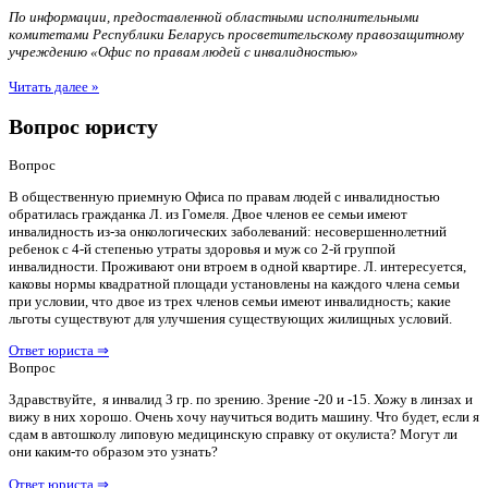
По информации, предоставленной областными исполнительными
комитетами Республики Беларусь просветительскому правозащитному
учреждению «Офис по правам людей с инвалидностью»
Читать далее »
Вопрос юристу
Вопрос
В общественную приемную Офиса по правам людей с инвалидностью
обратилась гражданка Л. из Гомеля. Двое членов ее семьи имеют
инвалидность из-за онкологических заболеваний: несовершеннолетний
ребенок с 4-й степенью утраты здоровья и муж со 2-й группой
инвалидности. Проживают они втроем в одной квартире. Л. интересуется,
каковы нормы квадратной площади установлены на каждого члена семьи
при условии, что двое из трех членов семьи имеют инвалидность; какие
льготы существуют для улучшения существующих жилищных условий.
Ответ юриста ⇒
Вопрос
Здравствуйте, я инвалид 3 гр. по зрению. Зрение -20 и -15. Хожу в линзах и
вижу в них хорошо. Очень хочу научиться водить машину. Что будет, если я
сдам в автошколу липовую медицинскую справку от окулиста? Могут ли
они каким-то образом это узнать?
Ответ юриста ⇒