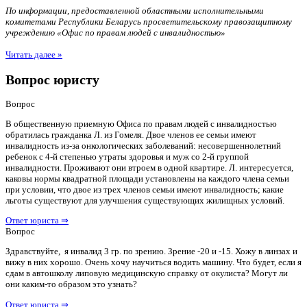
По информации, предоставленной областными исполнительными
комитетами Республики Беларусь просветительскому правозащитному
учреждению «Офис по правам людей с инвалидностью»
Читать далее »
Вопрос юристу
Вопрос
В общественную приемную Офиса по правам людей с инвалидностью
обратилась гражданка Л. из Гомеля. Двое членов ее семьи имеют
инвалидность из-за онкологических заболеваний: несовершеннолетний
ребенок с 4-й степенью утраты здоровья и муж со 2-й группой
инвалидности. Проживают они втроем в одной квартире. Л. интересуется,
каковы нормы квадратной площади установлены на каждого члена семьи
при условии, что двое из трех членов семьи имеют инвалидность; какие
льготы существуют для улучшения существующих жилищных условий.
Ответ юриста ⇒
Вопрос
Здравствуйте, я инвалид 3 гр. по зрению. Зрение -20 и -15. Хожу в линзах и
вижу в них хорошо. Очень хочу научиться водить машину. Что будет, если я
сдам в автошколу липовую медицинскую справку от окулиста? Могут ли
они каким-то образом это узнать?
Ответ юриста ⇒