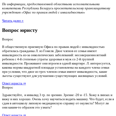
По информации, предоставленной областными исполнительными
комитетами Республики Беларусь просветительскому правозащитному
учреждению «Офис по правам людей с инвалидностью»
Читать далее »
Вопрос юристу
Вопрос
В общественную приемную Офиса по правам людей с инвалидностью
обратилась гражданка Л. из Гомеля. Двое членов ее семьи имеют
инвалидность из-за онкологических заболеваний: несовершеннолетний
ребенок с 4-й степенью утраты здоровья и муж со 2-й группой
инвалидности. Проживают они втроем в одной квартире. Л. интересуется,
каковы нормы квадратной площади установлены на каждого члена семьи
при условии, что двое из трех членов семьи имеют инвалидность; какие
льготы существуют для улучшения существующих жилищных условий.
Ответ юриста ⇒
Вопрос
Здравствуйте, я инвалид 3 гр. по зрению. Зрение -20 и -15. Хожу в линзах и
вижу в них хорошо. Очень хочу научиться водить машину. Что будет, если я
сдам в автошколу липовую медицинскую справку от окулиста? Могут ли
они каким-то образом это узнать?
Ответ юриста ⇒