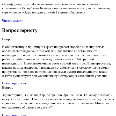
По информации, предоставленной областными исполнительными
комитетами Республики Беларусь просветительскому правозащитному
учреждению «Офис по правам людей с инвалидностью»
Читать далее »
Вопрос юристу
Вопрос
В общественную приемную Офиса по правам людей с инвалидностью
обратилась гражданка Л. из Гомеля. Двое членов ее семьи имеют
инвалидность из-за онкологических заболеваний: несовершеннолетний
ребенок с 4-й степенью утраты здоровья и муж со 2-й группой
инвалидности. Проживают они втроем в одной квартире. Л. интересуется,
каковы нормы квадратной площади установлены на каждого члена семьи
при условии, что двое из трех членов семьи имеют инвалидность; какие
льготы существуют для улучшения существующих жилищных условий.
Ответ юриста ⇒
Вопрос
Здравствуйте, я инвалид 3 гр. по зрению. Зрение -20 и -15. Хожу в линзах и
вижу в них хорошо. Очень хочу научиться водить машину. Что будет, если я
сдам в автошколу липовую медицинскую справку от окулиста? Могут ли
они каким-то образом это узнать?
Ответ юриста ⇒