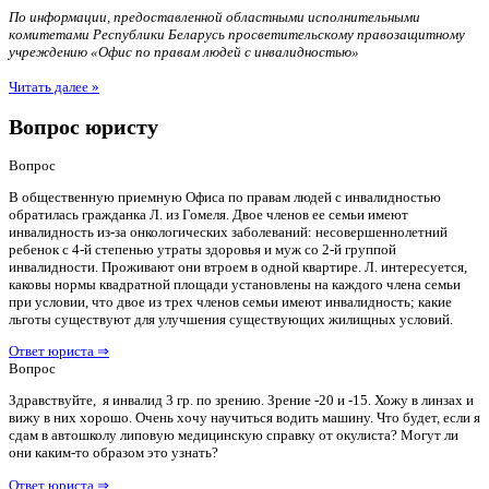
По информации, предоставленной областными исполнительными
комитетами Республики Беларусь просветительскому правозащитному
учреждению «Офис по правам людей с инвалидностью»
Читать далее »
Вопрос юристу
Вопрос
В общественную приемную Офиса по правам людей с инвалидностью
обратилась гражданка Л. из Гомеля. Двое членов ее семьи имеют
инвалидность из-за онкологических заболеваний: несовершеннолетний
ребенок с 4-й степенью утраты здоровья и муж со 2-й группой
инвалидности. Проживают они втроем в одной квартире. Л. интересуется,
каковы нормы квадратной площади установлены на каждого члена семьи
при условии, что двое из трех членов семьи имеют инвалидность; какие
льготы существуют для улучшения существующих жилищных условий.
Ответ юриста ⇒
Вопрос
Здравствуйте, я инвалид 3 гр. по зрению. Зрение -20 и -15. Хожу в линзах и
вижу в них хорошо. Очень хочу научиться водить машину. Что будет, если я
сдам в автошколу липовую медицинскую справку от окулиста? Могут ли
они каким-то образом это узнать?
Ответ юриста ⇒