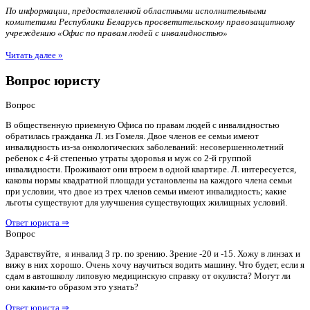
По информации, предоставленной областными исполнительными
комитетами Республики Беларусь просветительскому правозащитному
учреждению «Офис по правам людей с инвалидностью»
Читать далее »
Вопрос юристу
Вопрос
В общественную приемную Офиса по правам людей с инвалидностью
обратилась гражданка Л. из Гомеля. Двое членов ее семьи имеют
инвалидность из-за онкологических заболеваний: несовершеннолетний
ребенок с 4-й степенью утраты здоровья и муж со 2-й группой
инвалидности. Проживают они втроем в одной квартире. Л. интересуется,
каковы нормы квадратной площади установлены на каждого члена семьи
при условии, что двое из трех членов семьи имеют инвалидность; какие
льготы существуют для улучшения существующих жилищных условий.
Ответ юриста ⇒
Вопрос
Здравствуйте, я инвалид 3 гр. по зрению. Зрение -20 и -15. Хожу в линзах и
вижу в них хорошо. Очень хочу научиться водить машину. Что будет, если я
сдам в автошколу липовую медицинскую справку от окулиста? Могут ли
они каким-то образом это узнать?
Ответ юриста ⇒