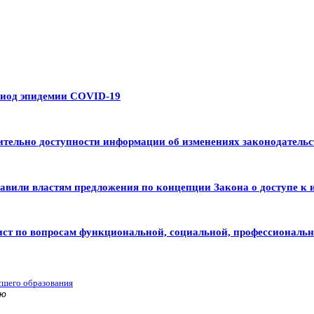
риод эпидемии COVID-19
тельно доступности информации об изменениях законодательс
авили властям предложения по концепции Закона о доступе к 
ист по вопросам функциональной, социальной, профессиональ
сшего образования
ью