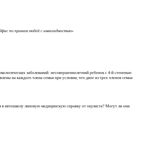
фис по правам людей с инвалидностью»
нкологических заболеваний: несовершеннолетний ребенок с 4-й степенью
лены на каждого члена семьи при условии, что двое из трех членов семьи
сдам в автошколу липовую медицинскую справку от окулиста? Могут ли они