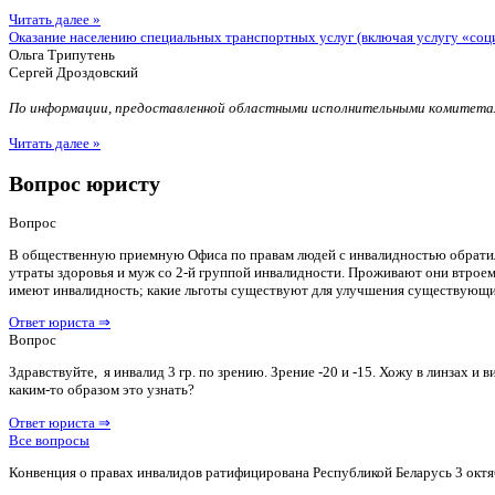
Читать далее »
Оказание населению специальных транспортных услуг (включая услугу «соц
Ольга Трипутень
Сергей Дроздовский
По информации, предоставленной областными исполнительными комитетам
Читать далее »
Вопрос юристу
Вопрос
В общественную приемную Офиса по правам людей с инвалидностью обратилас
утраты здоровья и муж со 2-й группой инвалидности. Проживают они втроем 
имеют инвалидность; какие льготы существуют для улучшения существующ
Ответ юриста ⇒
Вопрос
Здравствуйте, я инвалид 3 гр. по зрению. Зрение -20 и -15. Хожу в линзах 
каким-то образом это узнать?
Ответ юриста ⇒
Все вопросы
Конвенция о правах инвалидов ратифицирована Республикой Беларусь 3 октя