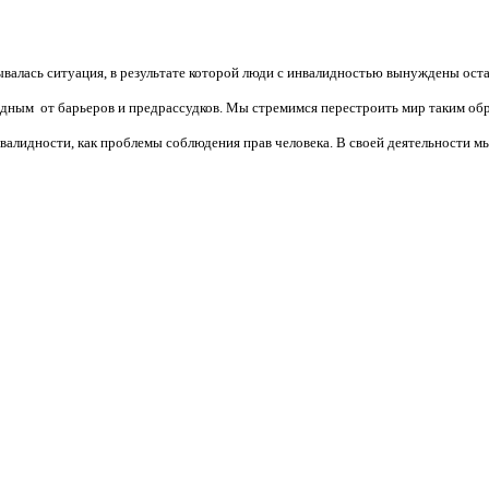
валась ситуация, в результате которой люди с инвалидностью вынуждены ост
бодным от барьеров и предрассудков. Мы стремимся перестроить мир таким об
алидности, как проблемы соблюдения прав человека. В своей деятельности мы