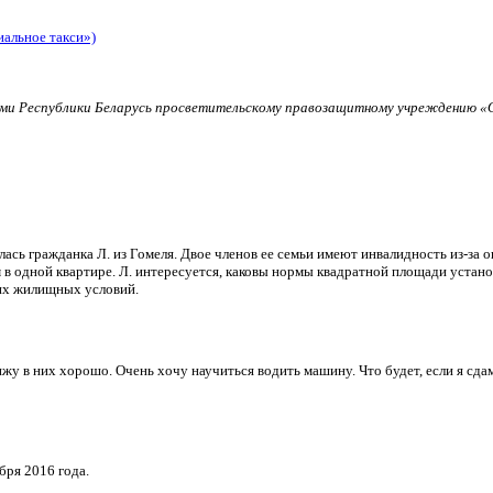
иальное такси»)
и Республики Беларусь просветительскому правозащитному учреждению «О
ь гражданка Л. из Гомеля. Двое членов ее семьи имеют инвалидность из-за о
в одной квартире. Л. интересуется, каковы нормы квадратной площади установ
их жилищных условий.
и вижу в них хорошо. Очень хочу научиться водить машину. Что будет, если я 
бря 2016 года.