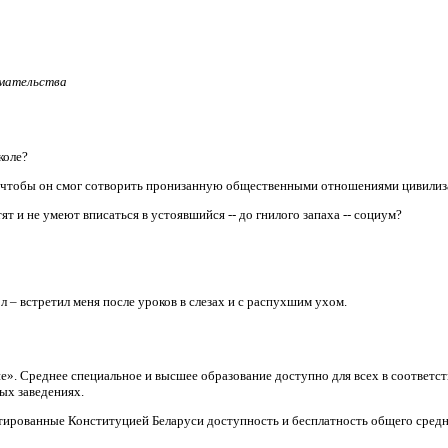
имательства
коле?
, чтобы он смог сотворить пронизанную общественными отношениями цивили
т и не умеют вписаться в устоявшийся -- до гнилого запаха -- социум?
л – встретил меня после уроков в слезах и с распухшим ухом.
ие». Среднее специальное и высшее образование доступно для всех в соответ
ых заведениях.
тированные Конституцией Беларуси доступность и бесплатность общего средн