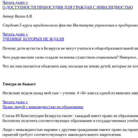
Читать далее »
О ДОСТУПНОСТИ ПРАВОСУДИЯ ДЛЯ ГРАЖДАН С ИНВАЛИДНОСТЬЮ
Автор Вагин А.В.
Студент 5 курса юридического фак-та Института управления и предприн
Читать далее »
УЧЕНИКИ, КОТОРЫХ НЕ ЖДАЛИ
Почему дети-аутисты в Беларуси не могут учиться в общеобразовательной ш
Чего ради высшие силы создали человека существом социальным? Наверное
Что же они пытаются объяснить нам, посылая на землю детей, которые не хотя
Тимура не бывает
Несколько недель назад мой сын -- ученик 4 «Б» класса одной из минских шко
Читать далее »
Право людей с инвалидностью на образование
Статья 49 Конституции Беларуси гласит: «каждый имеет право на образован
бесплатно получить соответствующее образование в государственных учебн
Люди с инвалидностью наравне с другими гражданами имеют право на гаран
гарантий требует соответствующего законодательного закрепления.