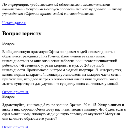
По информации, предоставленной областными исполнительными
комитетами Республики Беларусь просветительскому правозащитному
учреждению «Офис по правам людей с инвалидностью»
Читать далее »
Вопрос юристу
Вопрос
В общественную приемную Офиса по правам людей с инвалидностью
обратилась гражданка Л. из Гомеля. Двое членов ее семьи имеют
инвалидность из-за онкологических заболеваний: несовершеннолетний
ребенок с 4-й степенью утраты здоровья и муж со 2-й группой
инвалидности. Проживают они втроем в одной квартире. Л. интересуется,
каковы нормы квадратной площади установлены на каждого члена семьи
при условии, что двое из трех членов семьи имеют инвалидность; какие
льготы существуют для улучшения существующих жилищных условий.
Ответ юриста ⇒
Вопрос
Здравствуйте, я инвалид 3 гр. по зрению. Зрение -20 и -15. Хожу в линзах и
вижу в них хорошо. Очень хочу научиться водить машину. Что будет, если я
сдам в автошколу липовую медицинскую справку от окулиста? Могут ли
они каким-то образом это узнать?
Ответ юриста ⇒