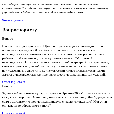
По информации, предоставленной областными исполнительными
комитетами Республики Беларусь просветительскому правозащитному
учреждению «Офис по правам людей с инвалидностью»
Читать далее »
Вопрос юристу
Вопрос
В общественную приемную Офиса по правам людей с инвалидностью
обратилась гражданка Л. из Гомеля. Двое членов ее семьи имеют
инвалидность из-за онкологических заболеваний: несовершеннолетний
ребенок с 4-й степенью утраты здоровья и муж со 2-й группой
инвалидности. Проживают они втроем в одной квартире. Л. интересуется,
каковы нормы квадратной площади установлены на каждого члена семьи
при условии, что двое из трех членов семьи имеют инвалидность; какие
льготы существуют для улучшения существующих жилищных условий.
Ответ юриста ⇒
Вопрос
Здравствуйте, я инвалид 3 гр. по зрению. Зрение -20 и -15. Хожу в линзах и
вижу в них хорошо. Очень хочу научиться водить машину. Что будет, если я
сдам в автошколу липовую медицинскую справку от окулиста? Могут ли
они каким-то образом это узнать?
Ответ юриста ⇒