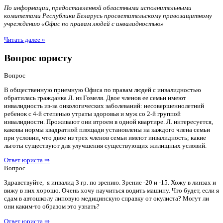
По информации, предоставленной областными исполнительными
комитетами Республики Беларусь просветительскому правозащитному
учреждению «Офис по правам людей с инвалидностью»
Читать далее »
Вопрос юристу
Вопрос
В общественную приемную Офиса по правам людей с инвалидностью
обратилась гражданка Л. из Гомеля. Двое членов ее семьи имеют
инвалидность из-за онкологических заболеваний: несовершеннолетний
ребенок с 4-й степенью утраты здоровья и муж со 2-й группой
инвалидности. Проживают они втроем в одной квартире. Л. интересуется,
каковы нормы квадратной площади установлены на каждого члена семьи
при условии, что двое из трех членов семьи имеют инвалидность; какие
льготы существуют для улучшения существующих жилищных условий.
Ответ юриста ⇒
Вопрос
Здравствуйте, я инвалид 3 гр. по зрению. Зрение -20 и -15. Хожу в линзах и
вижу в них хорошо. Очень хочу научиться водить машину. Что будет, если я
сдам в автошколу липовую медицинскую справку от окулиста? Могут ли
они каким-то образом это узнать?
Ответ юриста ⇒