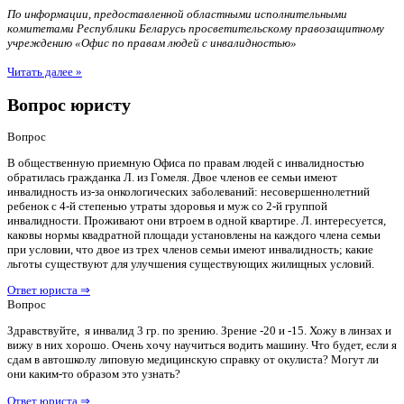
По информации, предоставленной областными исполнительными
комитетами Республики Беларусь просветительскому правозащитному
учреждению «Офис по правам людей с инвалидностью»
Читать далее »
Вопрос юристу
Вопрос
В общественную приемную Офиса по правам людей с инвалидностью
обратилась гражданка Л. из Гомеля. Двое членов ее семьи имеют
инвалидность из-за онкологических заболеваний: несовершеннолетний
ребенок с 4-й степенью утраты здоровья и муж со 2-й группой
инвалидности. Проживают они втроем в одной квартире. Л. интересуется,
каковы нормы квадратной площади установлены на каждого члена семьи
при условии, что двое из трех членов семьи имеют инвалидность; какие
льготы существуют для улучшения существующих жилищных условий.
Ответ юриста ⇒
Вопрос
Здравствуйте, я инвалид 3 гр. по зрению. Зрение -20 и -15. Хожу в линзах и
вижу в них хорошо. Очень хочу научиться водить машину. Что будет, если я
сдам в автошколу липовую медицинскую справку от окулиста? Могут ли
они каким-то образом это узнать?
Ответ юриста ⇒