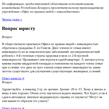
По информации, предоставленной областными исполнительными
комитетами Республики Беларусь просветительскому правозащитному
учреждению «Офис по правам людей с инвалидностью»
Читать далее »
Вопрос юристу
Вопрос
В общественную приемную Офиса по правам людей с инвалидностью
обратилась гражданка Л. из Гомеля. Двое членов ее семьи имеют
инвалидность из-за онкологических заболеваний: несовершеннолетний
ребенок с 4-й степенью утраты здоровья и муж со 2-й группой
инвалидности. Проживают они втроем в одной квартире. Л. интересуется,
каковы нормы квадратной площади установлены на каждого члена семьи
при условии, что двое из трех членов семьи имеют инвалидность; какие
льготы существуют для улучшения существующих жилищных условий.
Ответ юриста ⇒
Вопрос
Здравствуйте, я инвалид 3 гр. по зрению. Зрение -20 и -15. Хожу в линзах и
вижу в них хорошо. Очень хочу научиться водить машину. Что будет, если я
сдам в автошколу липовую медицинскую справку от окулиста? Могут ли
они каким-то образом это узнать?
Ответ юриста ⇒