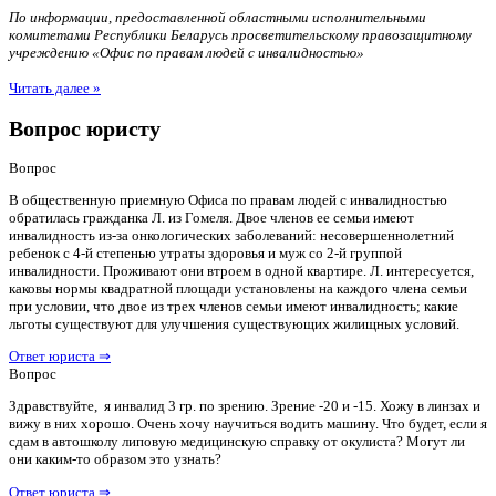
По информации, предоставленной областными исполнительными
комитетами Республики Беларусь просветительскому правозащитному
учреждению «Офис по правам людей с инвалидностью»
Читать далее »
Вопрос юристу
Вопрос
В общественную приемную Офиса по правам людей с инвалидностью
обратилась гражданка Л. из Гомеля. Двое членов ее семьи имеют
инвалидность из-за онкологических заболеваний: несовершеннолетний
ребенок с 4-й степенью утраты здоровья и муж со 2-й группой
инвалидности. Проживают они втроем в одной квартире. Л. интересуется,
каковы нормы квадратной площади установлены на каждого члена семьи
при условии, что двое из трех членов семьи имеют инвалидность; какие
льготы существуют для улучшения существующих жилищных условий.
Ответ юриста ⇒
Вопрос
Здравствуйте, я инвалид 3 гр. по зрению. Зрение -20 и -15. Хожу в линзах и
вижу в них хорошо. Очень хочу научиться водить машину. Что будет, если я
сдам в автошколу липовую медицинскую справку от окулиста? Могут ли
они каким-то образом это узнать?
Ответ юриста ⇒