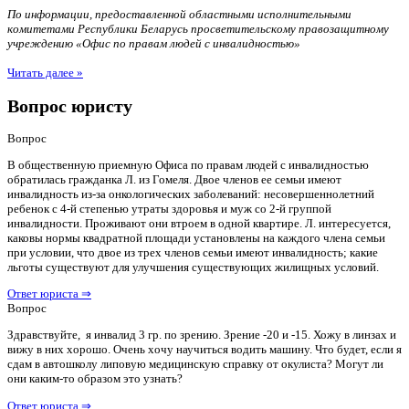
По информации, предоставленной областными исполнительными
комитетами Республики Беларусь просветительскому правозащитному
учреждению «Офис по правам людей с инвалидностью»
Читать далее »
Вопрос юристу
Вопрос
В общественную приемную Офиса по правам людей с инвалидностью
обратилась гражданка Л. из Гомеля. Двое членов ее семьи имеют
инвалидность из-за онкологических заболеваний: несовершеннолетний
ребенок с 4-й степенью утраты здоровья и муж со 2-й группой
инвалидности. Проживают они втроем в одной квартире. Л. интересуется,
каковы нормы квадратной площади установлены на каждого члена семьи
при условии, что двое из трех членов семьи имеют инвалидность; какие
льготы существуют для улучшения существующих жилищных условий.
Ответ юриста ⇒
Вопрос
Здравствуйте, я инвалид 3 гр. по зрению. Зрение -20 и -15. Хожу в линзах и
вижу в них хорошо. Очень хочу научиться водить машину. Что будет, если я
сдам в автошколу липовую медицинскую справку от окулиста? Могут ли
они каким-то образом это узнать?
Ответ юриста ⇒