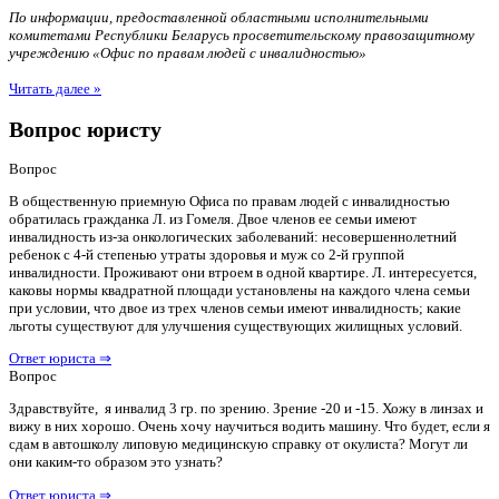
По информации, предоставленной областными исполнительными
комитетами Республики Беларусь просветительскому правозащитному
учреждению «Офис по правам людей с инвалидностью»
Читать далее »
Вопрос юристу
Вопрос
В общественную приемную Офиса по правам людей с инвалидностью
обратилась гражданка Л. из Гомеля. Двое членов ее семьи имеют
инвалидность из-за онкологических заболеваний: несовершеннолетний
ребенок с 4-й степенью утраты здоровья и муж со 2-й группой
инвалидности. Проживают они втроем в одной квартире. Л. интересуется,
каковы нормы квадратной площади установлены на каждого члена семьи
при условии, что двое из трех членов семьи имеют инвалидность; какие
льготы существуют для улучшения существующих жилищных условий.
Ответ юриста ⇒
Вопрос
Здравствуйте, я инвалид 3 гр. по зрению. Зрение -20 и -15. Хожу в линзах и
вижу в них хорошо. Очень хочу научиться водить машину. Что будет, если я
сдам в автошколу липовую медицинскую справку от окулиста? Могут ли
они каким-то образом это узнать?
Ответ юриста ⇒