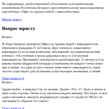
По информации, предоставленной областными исполнительными
комитетами Республики Беларусь просветительскому правозащитному
учреждению «Офис по правам людей с инвалидностью»
Читать далее »
Вопрос юристу
Вопрос
В общественную приемную Офиса по правам людей с инвалидностью
обратилась гражданка Л. из Гомеля. Двое членов ее семьи имеют
инвалидность из-за онкологических заболеваний: несовершеннолетний
ребенок с 4-й степенью утраты здоровья и муж со 2-й группой
инвалидности. Проживают они втроем в одной квартире. Л. интересуется,
каковы нормы квадратной площади установлены на каждого члена семьи
при условии, что двое из трех членов семьи имеют инвалидность; какие
льготы существуют для улучшения существующих жилищных условий.
Ответ юриста ⇒
Вопрос
Здравствуйте, я инвалид 3 гр. по зрению. Зрение -20 и -15. Хожу в линзах и
вижу в них хорошо. Очень хочу научиться водить машину. Что будет, если я
сдам в автошколу липовую медицинскую справку от окулиста? Могут ли
они каким-то образом это узнать?
Ответ юриста ⇒