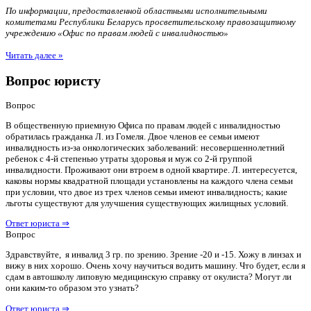
По информации, предоставленной областными исполнительными
комитетами Республики Беларусь просветительскому правозащитному
учреждению «Офис по правам людей с инвалидностью»
Читать далее »
Вопрос юристу
Вопрос
В общественную приемную Офиса по правам людей с инвалидностью
обратилась гражданка Л. из Гомеля. Двое членов ее семьи имеют
инвалидность из-за онкологических заболеваний: несовершеннолетний
ребенок с 4-й степенью утраты здоровья и муж со 2-й группой
инвалидности. Проживают они втроем в одной квартире. Л. интересуется,
каковы нормы квадратной площади установлены на каждого члена семьи
при условии, что двое из трех членов семьи имеют инвалидность; какие
льготы существуют для улучшения существующих жилищных условий.
Ответ юриста ⇒
Вопрос
Здравствуйте, я инвалид 3 гр. по зрению. Зрение -20 и -15. Хожу в линзах и
вижу в них хорошо. Очень хочу научиться водить машину. Что будет, если я
сдам в автошколу липовую медицинскую справку от окулиста? Могут ли
они каким-то образом это узнать?
Ответ юриста ⇒