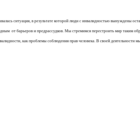
валась ситуация, в результате которой люди с инвалидностью вынуждены ост
бодным от барьеров и предрассудков. Мы стремимся перестроить мир таким об
алидности, как проблемы соблюдения прав человека. В своей деятельности мы