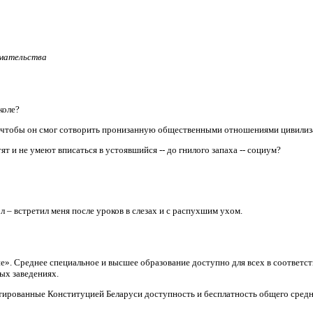
имательства
коле?
, чтобы он смог сотворить пронизанную общественными отношениями цивили
т и не умеют вписаться в устоявшийся -- до гнилого запаха -- социум?
л – встретил меня после уроков в слезах и с распухшим ухом.
ие». Среднее специальное и высшее образование доступно для всех в соответ
ых заведениях.
тированные Конституцией Беларуси доступность и бесплатность общего средн