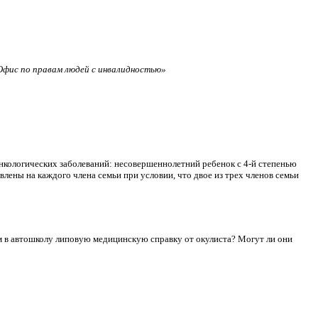
фис по правам людей с инвалидностью»
нкологических заболеваний: несовершеннолетний ребенок с 4-й степенью
лены на каждого члена семьи при условии, что двое из трех членов семьи
сдам в автошколу липовую медицинскую справку от окулиста? Могут ли они