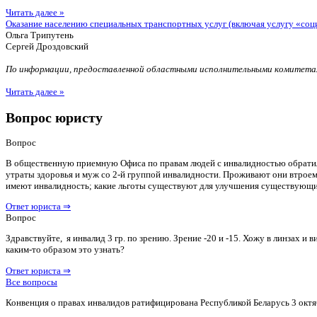
Читать далее »
Оказание населению специальных транспортных услуг (включая услугу «соц
Ольга Трипутень
Сергей Дроздовский
По информации, предоставленной областными исполнительными комитетам
Читать далее »
Вопрос юристу
Вопрос
В общественную приемную Офиса по правам людей с инвалидностью обратилас
утраты здоровья и муж со 2-й группой инвалидности. Проживают они втроем 
имеют инвалидность; какие льготы существуют для улучшения существующ
Ответ юриста ⇒
Вопрос
Здравствуйте, я инвалид 3 гр. по зрению. Зрение -20 и -15. Хожу в линзах 
каким-то образом это узнать?
Ответ юриста ⇒
Все вопросы
Конвенция о правах инвалидов ратифицирована Республикой Беларусь 3 октя