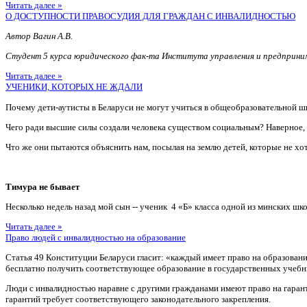
Читать далее »
О ДОСТУПНОСТИ ПРАВОСУДИЯ ДЛЯ ГРАЖДАН С ИНВАЛИДНОСТЬЮ
Автор Вагин А.В.
Студент 5 курса юридического фак-та Института управления и предприн
Читать далее »
УЧЕНИКИ, КОТОРЫХ НЕ ЖДАЛИ
Почему дети-аутисты в Беларуси не могут учиться в общеобразовательной ш
Чего ради высшие силы создали человека существом социальным? Наверное
Что же они пытаются объяснить нам, посылая на землю детей, которые не хотя
Тимура не бывает
Несколько недель назад мой сын -- ученик 4 «Б» класса одной из минских шко
Читать далее »
Право людей с инвалидностью на образование
Статья 49 Конституции Беларуси гласит: «каждый имеет право на образован
бесплатно получить соответствующее образование в государственных учебн
Люди с инвалидностью наравне с другими гражданами имеют право на гаран
гарантий требует соответствующего законодательного закрепления.