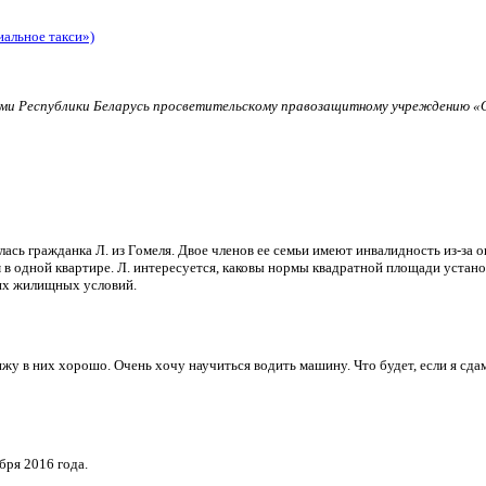
иальное такси»)
и Республики Беларусь просветительскому правозащитному учреждению «О
ь гражданка Л. из Гомеля. Двое членов ее семьи имеют инвалидность из-за о
в одной квартире. Л. интересуется, каковы нормы квадратной площади установ
их жилищных условий.
и вижу в них хорошо. Очень хочу научиться водить машину. Что будет, если я 
бря 2016 года.