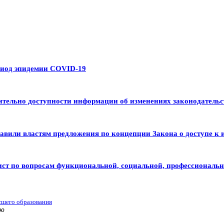
риод эпидемии COVID-19
тельно доступности информации об изменениях законодательс
авили властям предложения по концепции Закона о доступе к 
ист по вопросам функциональной, социальной, профессиональ
сшего образования
ью