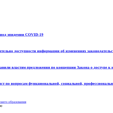
риод эпидемии COVID-19
тельно доступности информации об изменениях законодательс
авили властям предложения по концепции Закона о доступе к 
ист по вопросам функциональной, социальной, профессиональ
сшего образования
ью