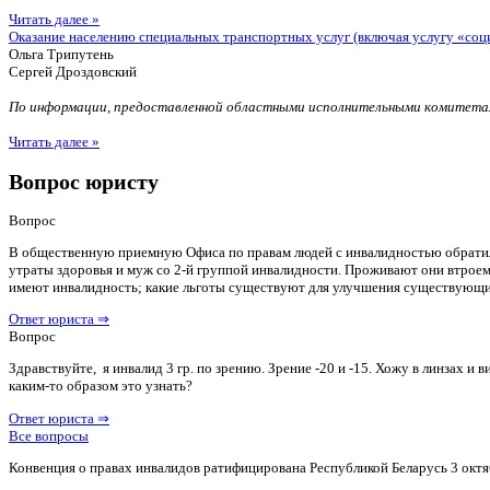
Читать далее »
Оказание населению специальных транспортных услуг (включая услугу «соц
Ольга Трипутень
Сергей Дроздовский
По информации, предоставленной областными исполнительными комитетам
Читать далее »
Вопрос юристу
Вопрос
В общественную приемную Офиса по правам людей с инвалидностью обратилас
утраты здоровья и муж со 2-й группой инвалидности. Проживают они втроем 
имеют инвалидность; какие льготы существуют для улучшения существующ
Ответ юриста ⇒
Вопрос
Здравствуйте, я инвалид 3 гр. по зрению. Зрение -20 и -15. Хожу в линзах 
каким-то образом это узнать?
Ответ юриста ⇒
Все вопросы
Конвенция о правах инвалидов ратифицирована Республикой Беларусь 3 октя