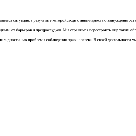
валась ситуация, в результате которой люди с инвалидностью вынуждены ост
бодным от барьеров и предрассудков. Мы стремимся перестроить мир таким об
алидности, как проблемы соблюдения прав человека. В своей деятельности мы