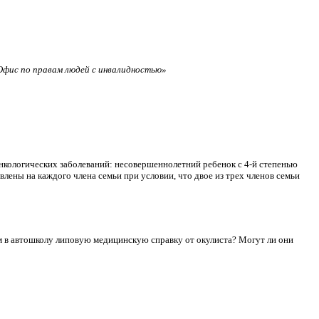
фис по правам людей с инвалидностью»
нкологических заболеваний: несовершеннолетний ребенок с 4-й степенью
лены на каждого члена семьи при условии, что двое из трех членов семьи
сдам в автошколу липовую медицинскую справку от окулиста? Могут ли они