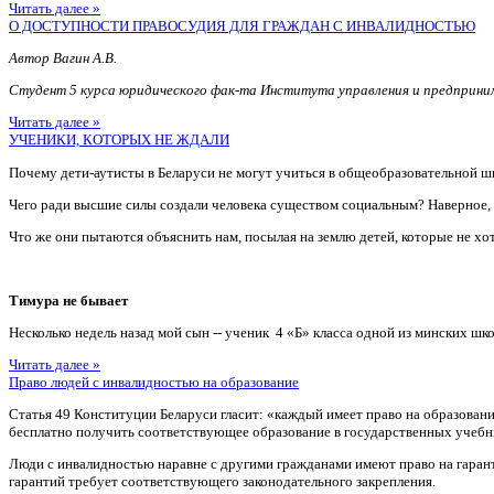
Читать далее »
О ДОСТУПНОСТИ ПРАВОСУДИЯ ДЛЯ ГРАЖДАН С ИНВАЛИДНОСТЬЮ
Автор Вагин А.В.
Студент 5 курса юридического фак-та Института управления и предприн
Читать далее »
УЧЕНИКИ, КОТОРЫХ НЕ ЖДАЛИ
Почему дети-аутисты в Беларуси не могут учиться в общеобразовательной ш
Чего ради высшие силы создали человека существом социальным? Наверное
Что же они пытаются объяснить нам, посылая на землю детей, которые не хотя
Тимура не бывает
Несколько недель назад мой сын -- ученик 4 «Б» класса одной из минских шко
Читать далее »
Право людей с инвалидностью на образование
Статья 49 Конституции Беларуси гласит: «каждый имеет право на образован
бесплатно получить соответствующее образование в государственных учебн
Люди с инвалидностью наравне с другими гражданами имеют право на гаран
гарантий требует соответствующего законодательного закрепления.