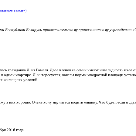
иальное такси»)
и Республики Беларусь просветительскому правозащитному учреждению «О
ь гражданка Л. из Гомеля. Двое членов ее семьи имеют инвалидность из-за о
в одной квартире. Л. интересуется, каковы нормы квадратной площади установ
их жилищных условий.
и вижу в них хорошо. Очень хочу научиться водить машину. Что будет, если я 
бря 2016 года.