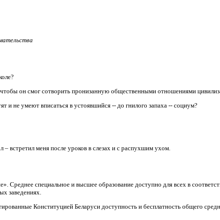
имательства
коле?
, чтобы он смог сотворить пронизанную общественными отношениями цивили
т и не умеют вписаться в устоявшийся -- до гнилого запаха -- социум?
л – встретил меня после уроков в слезах и с распухшим ухом.
ие». Среднее специальное и высшее образование доступно для всех в соответ
ых заведениях.
тированные Конституцией Беларуси доступность и бесплатность общего средн