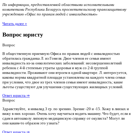
По информации, предоставленной областными исполнительными
комитетами Республики Беларусь просветительскому правозащитному
учреждению «Офис по правам людей с инвалидностью»
Читать далее »
Вопрос юристу
Вопрос
В общественную приемную Офиса по правам людей с инвалидностью
обратилась гражданка Л. из Гомеля. Двое членов ее семьи имеют
инвалидность из-за онкологических заболеваний: несовершеннолетний
ребенок с 4-й степенью утраты здоровья и муж со 2-й группой
инвалидности. Проживают они втроем в одной квартире. Л. интересуется,
каковы нормы квадратной площади установлены на каждого члена семьи
при условии, что двое из трех членов семьи имеют инвалидность; какие
льготы существуют для улучшения существующих жилищных условий.
Ответ юриста ⇒
Вопрос
Здравствуйте, я инвалид 3 гр. по зрению. Зрение -20 и -15. Хожу в линзах и
вижу в них хорошо. Очень хочу научиться водить машину. Что будет, если я
сдам в автошколу липовую медицинскую справку от окулиста? Могут ли
они каким-то образом это узнать?
Ответ юриста ⇒